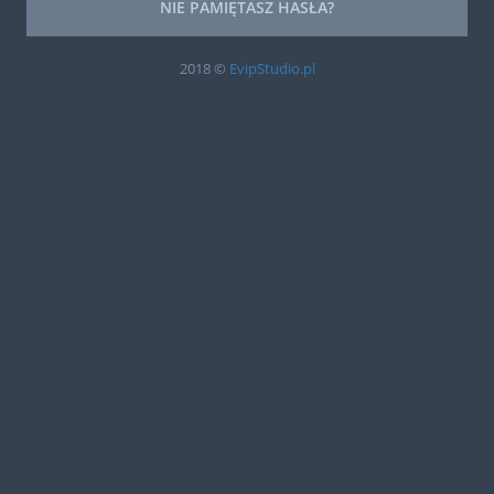
NIE PAMIĘTASZ HASŁA?
2018 ©
EvipStudio.pl